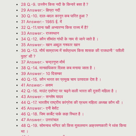
28
Q.-9. उज्जैन किस नदी के किनारे बसा है ?
29
Answer:- क्षिप्रा नदी
30
Q.-10. दाल-बदल कानून कब पारित हुआ ?
31
Answer:- 1985 ई. में
32
Q.-11.घाना पक्षी अभ्यारण्य किस राज्य में है?
33
Answer:- राजस्थान
34
Q.-12. कौन सीमांत गांधी के नाम से जाने जाते है ।
35
Answer:- खान अब्दुल गफ्फार खान
36
Q.-13. मौर्य साम्राज्य में सर्वप्रथम किस शासक की राजधानी ‘ पतीली
पुत्र’ थी ?
37
Answer:- चन्द्रगुप्त मौर्य
38
Q.-14. मानवाधिकार दिवस कब मनाया जाता है ।
39
Answer:- 10 दिसम्बर
40
Q.-15. कौन भारत का प्रमुख चाय उत्पादक देश है ।
41
Answer:- असम
42
Q.-16. माउंट एवरेस्ट पर चढ़ने वाली भारत की दूसरी महिला है ।
43
Answer:- सन्तोष यादव
44
Q.-17. भारतीय राष्ट्रीय कांग्रेस की प्रथम महिला अध्यक्ष कौन थी ।
45
Answer:- एनी बेसेंट
46
Q.-18. जिम कार्बेट पार्क कहा स्थित है ।
47
Answer:- उत्तरांचल
48
Q.-19. सोमनाथ मन्दिर को किस मुसलमान अक्रमणकारी ने ध्वंस किया
था ।