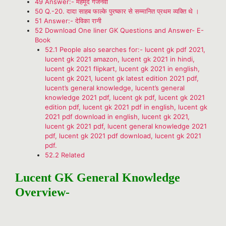
49
Answer:- महमूद गजनवी
50
Q.-20. दादा साहब फाल्के पुरष्कार से सम्मानित प्रथम व्यक्ति थे ।
51
Answer:- देविका रानी
52
Download One liner GK Questions and Answer- E-
Book
52.1
People also searches for:- lucent gk pdf 2021,
lucent gk 2021 amazon, lucent gk 2021 in hindi,
lucent gk 2021 flipkart, lucent gk 2021 in english,
lucent gk 2021, lucent gk latest edition 2021 pdf,
lucent’s general knowledge, lucent’s general
knowledge 2021 pdf, lucent gk pdf, lucent gk 2021
edition pdf, lucent gk 2021 pdf in english, lucent gk
2021 pdf download in english, lucent gk 2021,
lucent gk 2021 pdf, lucent general knowledge 2021
pdf, lucent gk 2021 pdf download, lucent gk 2021
pdf.
52.2
Related
Lucent GK General Knowledge
Overview-