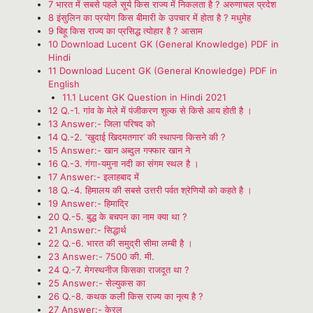
7
भारत में सबसे पहले सूर्य किस राज्य में निकलता है ? अरुणाचल प्रदेश
8
इंसुलिन का प्रयोग किस बीमारी के उपचार में होता है ? मधुमेह
9
बिहू किस राज्य का प्रसिद्ध त्योहार है ? आसाम
10
Download Lucent GK (General Knowledge) PDF in
Hindi
11
Download Lucent GK (General Knowledge) PDF in
English
11.1
Lucent GK Question in Hindi 2021
12
Q.-1. गांव के मेले में पंजीकरण शुल्क से किसे आय होती है ।
13
Answer:- जिला परिषद को
14
Q.-2. ‘खुदाई खिदमतगार’ की स्थापना किसने की ?
15
Answer:- खान अब्दुल गफ्फार खान ने
16
Q.-3. गंगा-यमुना नदी का संगम स्थल है ।
17
Answer:- इलाहबाद में
18
Q.-4. हिमालय की सबसे उत्तरी पर्वत श्रेणियों को कहते है ।
19
Answer:- हिमाद्रि
20
Q.-5. बुद्ध के बचपन का नाम क्या था ?
21
Answer:- सिद्धार्थ
22
Q.-6. भारत की समुद्री सीमा लम्बी है ।
23
Answer:- 7500 की. मी.
24
Q.-7. मेगस्थनीज किसका राजदूत था ?
25
Answer:- सेल्युकस का
26
Q.-8. कथक कली किस राज्य का नृत्य है ?
27
Answer:- केरल